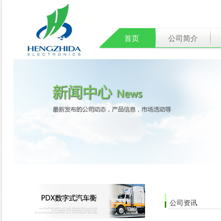
首页
公司简介
公司资讯